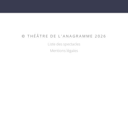
© THÉÂTRE DE L'ANAGRAMME 2026
PIED
Liste des spectacles
DE
Mentions légales
PAGE